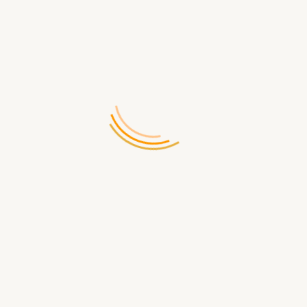
/
0 отзывов
Написать отзыв
Производитель:
Lego
Код товара:
1550
Доставка по России бесплатная при заказе от 5000р
Доступность:
Нет в наличии
161.00 р.
СООБЩИТЬ КОГДА ПОЯВИТСЯ
Доставка
по Севастополю
- самовывоз ул.Щорса д.2
- бесплатная