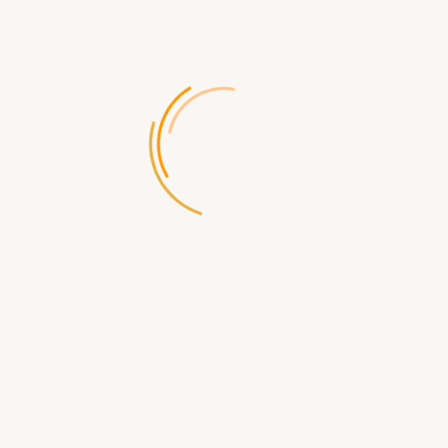
/
0 отзывов
Написать отзыв
Производитель:
Lego
Код товара:
1558
Доставка по России бесплатная при заказе от 5000р
Доступность:
Нет в наличии
189.00 р.
СООБЩИТЬ КОГДА ПОЯВИТСЯ
Доставка
по Севастополю
- самовывоз ул.Щорса д.2
- бесплатная