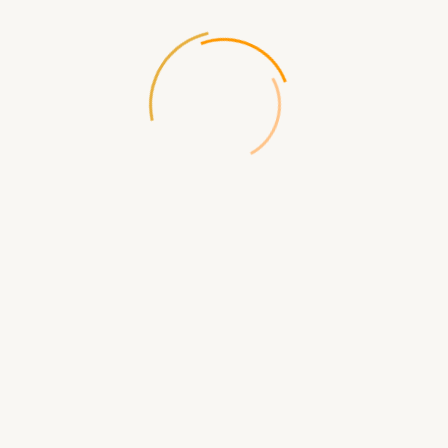
Производитель:
Lego
Код товара:
1572
Доставка по России бесплатная при заказе от 5000р
Доступность:
Нет в наличии
379.00 р.
СООБЩИТЬ КОГДА ПОЯВИТСЯ
Доставка
по Севастополю
- самовывоз ул.Щорса д.2
- бесплатная