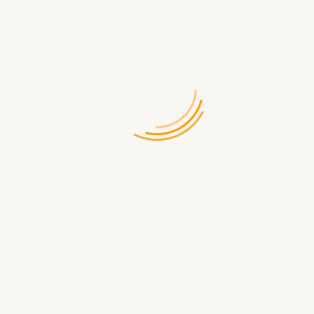
/
0 отзывов
Написать отзыв
Производитель:
Lego
Код товара:
1595
Доставка по России бесплатная при заказе от 5000р
Доступность:
Нет в наличии
949.00 р.
СООБЩИТЬ КОГДА ПОЯВИТСЯ
Доставка
по Севастополю
- самовывоз ул.Щорса д.2
- бесплатная