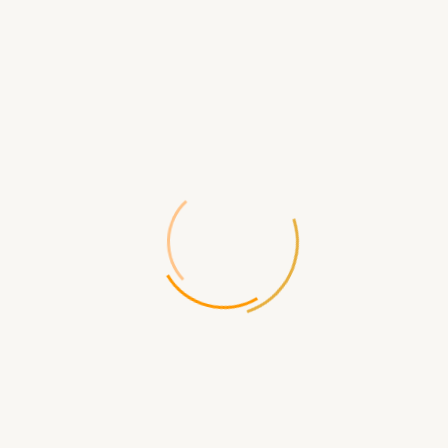
СООБЩИТЬ КОГДА ПОЯВИТСЯ
Доставка
по Севастополю
- самовывоз ул.Щорса д.2
- бесплатная
Доставка по России
- СДЭК, ПЭК, ЖелДорЭкспедиция, Почта
России, EMS и др.