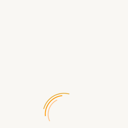
Производитель:
Hobby World
Код товара:
2006
Доставка по России бесплатная
при заказе от 5000р
Доступность:
Есть в наличии
390.00 р.
В КОРЗИНУ
БЫСТРЫЙ ЗАКАЗ