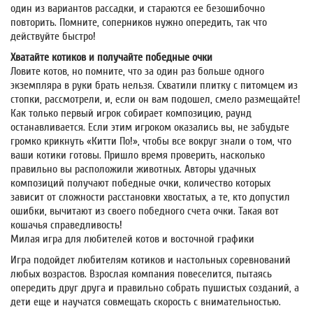
один из вариантов рассадки, и стараются ее безошибочно
повторить. Помните, соперников нужно опередить, так что
действуйте быстро!
Хватайте котиков и получайте победные очки
Ловите котов, но помните, что за один раз больше одного
экземпляра в руки брать нельзя. Схватили плитку с питомцем из
стопки, рассмотрели, и, если он вам подошел, смело размещайте!
Как только первый игрок собирает композицию, раунд
останавливается. Если этим игроком оказались вы, не забудьте
громко крикнуть «Китти По!», чтобы все вокруг знали о том, что
ваши котики готовы. Пришло время проверить, насколько
правильно вы расположили животных. Авторы удачных
композиций получают победные очки, количество которых
зависит от сложности расстановки хвостатых, а те, кто допустил
ошибки, вычитают из своего победного счета очки. Такая вот
кошачья справедливость!
Милая игра для любителей котов и восточной графики
Игра подойдет любителям котиков и настольных соревнований
любых возрастов. Взрослая компания повеселится, пытаясь
опередить друг друга и правильно собрать пушистых созданий, а
дети еще и научатся совмещать скорость с внимательностью.