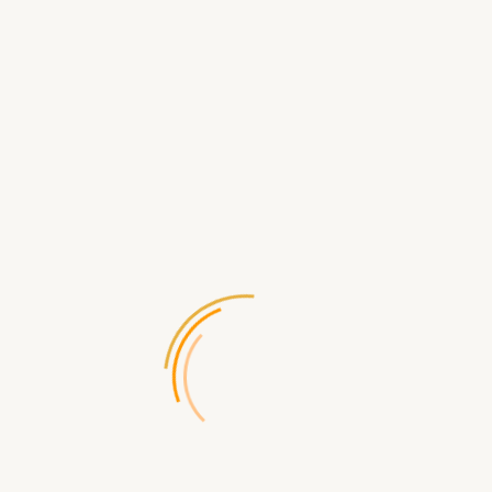
Способы Оплаты
При получении, Visa, Mastercard
,
Webmoney, Яндекс, Qiwi
- безнал: без НДС
Характеристики
Язык Игры и Правила
Язык Игры
Русский
Правила на Русском
В комплекте
Наличие Текста в Игре Кроме Правил
Присутствует
Характеристики
Возраст Игроков
от 10 лет
Кол-во Игроков
для 2-4 игроков
Время Партии
45 мин