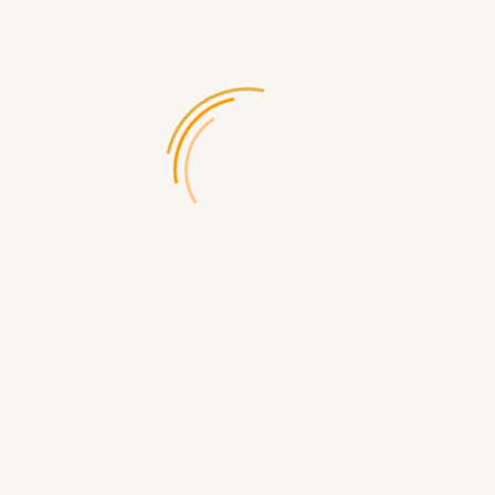
Характеристики
Написать отз
 Правила
Русский
усском
В Комплекте
а в Игре Кроме Правил
Есть
ики
оков
от 10 лет
ков
для 2-4 игроков
ии
45 мин
Описание
нависла над всем миром!
демия, четырех смертельных заболеваний, охватила планету. Но твои
ндемией, у вас существует шанс остановить эпидемию! Вам, предстоит