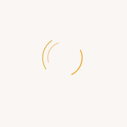
В КОРЗИНУ
БЫСТРЫЙ ЗАКАЗ
Доставка
по Севастополю
- самовывоз ул.Щорса д.2
- бесплатная
Доставка по России
- СДЭК, ПЭК, ЖелДорЭкспедиция, Почта
России, EMS и др.