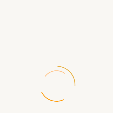
Производитель:
Wizards of the Coast
Код товара:
2672
Доставка по России бесплатная
при заказе от 5000р
Доступность:
Нет в наличии
220.00 р.
СООБЩИТЬ КОГДА ПОЯВИТСЯ