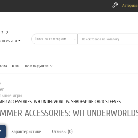
Авториза
07-2
ames.ru
АВКА
О НАС
ПРОИЗВОДИТЕЛИ
р
er
льные игры
R ACCESSORIES: WH UNDERWORLDS: SHADESPIRE CARD SLEEVES
MMER ACCESSORIES: WH UNDERWORLDS:
Характеристики
Отзывы (0)