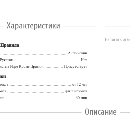
Характеристики
Написать отз
 Правила
Английский
усском
Нет
а в Игре Кроме Правил
Присутствует
ики
оков
от 12 лет
ков
для 2 игроков
ии
60 мин
Описание