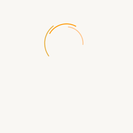
/
0 отзывов
Написать отзыв
Производитель:
Games Workshop
Код товара:
2925
Доставка по России бесплатная при заказе от 5000р
Доступность:
Нет в наличии
1 605.00 р.
СООБЩИТЬ КОГДА ПОЯВИТСЯ
Доставка
по Севастополю
- самовывоз ул.Щорса д.2