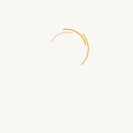
/
0 отзывов
Написать отзыв
Производитель:
Games Workshop
Код товара:
2950
Доставка по России бесплатная при заказе от 5000р
Доступность:
Нет в наличии
540.00 р.
СООБЩИТЬ КОГДА ПОЯВИТСЯ
Доставка
по Севастополю