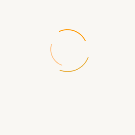
/
0 отзывов
Написать отзыв
Производитель:
Games Workshop
Код товара:
2998
Доставка по России бесплатная при заказе от 5000р
Доступность:
Нет в наличии
1 605.00 р.
СООБЩИТЬ КОГДА ПОЯВИТСЯ
Доставка
по Севастополю