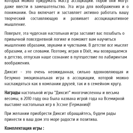
которых можно придумать массу ассоциаций. Порой они могут
даже ввести в замешательство. Эта игра для воображения и о
понимании. Она включает и заставляет активно работать вашу
творческий составляющую и развивает ассоциациативное
мышление.
Поверьте, эта чудесная настольная игра заставит вас позабыть о
привычной повседневной логике и поможет вам научиться
мышлению образами, звуками и чувствами. В детстве все мыслят
образами, а не словами. Поэтому, играя в Dixit, мы возвращаемся
в детство, отпуская наше сознание в путешествие по лабиринтам
воображения.
Диксит - это очень неожиданная, сильно вдохновляющая и
безумно эмоциональная игра в ассоциации, которой можно
наслаждяться как в компании друзей, так и в семейном кругу.
Награды
настольной игры "Диксит" многочисленны и весьма
весомы, в 2010 году она была названа игрой года на Всемирной
выставке настольных игр в Эссэне (Германия)!
При желании приобрести Диксит обращайтесь, будем рады
принести в ваш дом это море радости и позитива.
Комплектация игры :