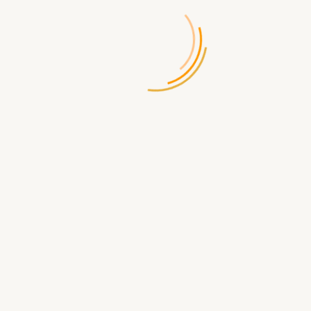
Доступность:
Есть в наличии
599.00 р.
В КОРЗИНУ
БЫСТРЫЙ ЗАКАЗ
Доставка
по Севастополю
- самовывоз ул.Щорса д.2
- бесплатная
Доставка по России
- СДЭК, ПЭК, ЖелДорЭкспедиция, Почта
России, EMS и др.