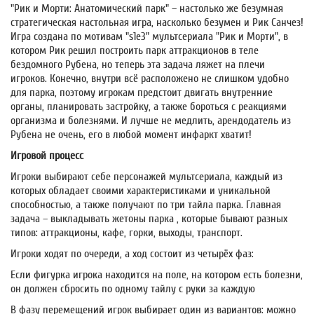
"Рик и Морти: Анатомический парк" – настолько же безумная
стратегическая настольная игра, насколько безумен и Рик Санчез!
Игра создана по мотивам "s1e3" мультсериала "Рик и Морти", в
котором Рик решил построить парк аттракционов в теле
бездомного Рубена, но теперь эта задача ляжет на плечи
игроков. Конечно, внутри всё расположено не слишком удобно
для парка, поэтому игрокам предстоит двигать внутренние
органы, планировать застройку, а также бороться с реакциями
организма и болезнями. И лучше не медлить, арендодатель из
Рубена не очень, его в любой момент инфаркт хватит!
Игровой процесс
Игроки выбирают себе персонажей мультсериала, каждый из
которых обладает своими характеристиками и уникальной
способностью, а также получают по три тайла парка. Главная
задача – выкладывать жетоны парка , которые бывают разных
типов: аттракционы, кафе, горки, выходы, транспорт.
Игроки ходят по очереди, а ход состоит из четырёх фаз:
Если фигурка игрока находится на поле, на котором есть болезни,
он должен сбросить по одному тайлу с руки за каждую
В фазу перемещений игрок выбирает один из вариантов: можно