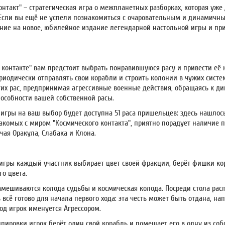
нтакт" – стратегическая игра о межпланетных разборках, которая уже
 Если вы ещё не успели познакомиться с очаровательным и динамичны
ние на новое, юбилейное издание легендарной настольной игры и прин
 контакте" вам предстоит выбрать понравившуюся расу и привести её 
риодически отправлять свои корабли и строить колонии в чужих систем
гих рас, предпринимая агрессивные военные действия, обращаясь к 
особности вашей собственной расы.
 игры на ваш выбор будет доступна 51 раса пришельцев: здесь нашлос
накомых с миром "Космического контакта", приятно порадует наличие
чая Оракула, Слабака и Клона.
игры каждый участник выбирает цвет своей фракции, берёт фишки ко
го цвета.
замешиваются колода судьбы и космическая колода. Посреди стола рас
 всё готово для начала первого хода: эта честь может быть отдана, н
д игрок именуется Агрессором.
ппировки игрок берёт один свой корабль и помещает его в одну из соб