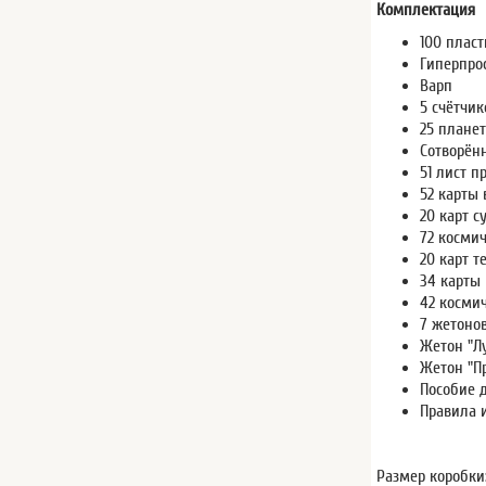
Комплектация
100 плас
Гиперпро
Варп
5 счётчи
25 планет
Сотворён
51 лист 
52 карты
20 карт 
72 косми
20 карт т
34 карты
42 косми
7 жетоно
Жетон "Л
Жетон "П
Пособие 
Правила 
Размер коробки