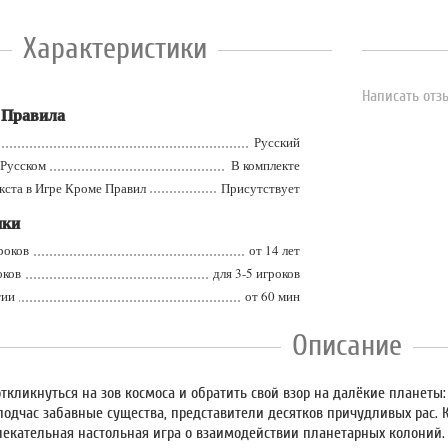
Характеристики
Написать отз
 Правила
Русский
усском
В комплекте
а в Игре Кроме Правил
Присутствует
ики
оков
от 14 лет
ков
для 3-5 игроков
ии
от 60 мин
Описание
откликнуться на зов космоса и обратить свой взор на далёкие планеты
одчас забавные существа, представители десятков причудливых рас. К
влекательная настольная игра о взаимодействии планетарных колоний.