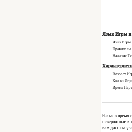
Язык Игры и
Язык Игры
Правила на Р
Наличие Текст
Характерист
Возраст Игр
Кол-во Игро
Время Парт
Настало время 
невероятные и п
вам даст эта у