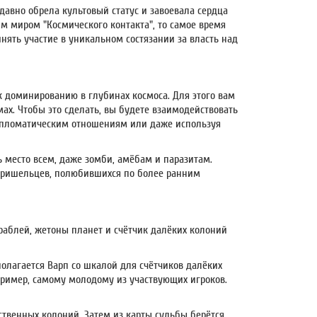
 давно обрела культовый статус и завоевала сердца
м миром "Космического контакта", то самое время
ять участие в уникальном состязании за власть над
к доминированию в глубинах космоса. Для этого вам
ах. Чтобы это сделать, вы будете взаимодействовать
дипломатическим отношениям или даже используя
ь место всем, даже зомби, амёбам и паразитам.
 пришельцев, полюбившихся по более ранним
раблей, жетоны планет и счётчик далёких колоний
полагается Варп со шкалой для счётчиков далёких
апример, самому молодому из участвующих игроков.
ственных колоний. Затем из карты судьбы берётся