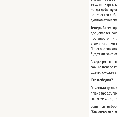
верхняя карта, 
когда действую
количество собс
дипломатическа
Теперь Агрессо
допускается сою
противостояния.
этими картами 
Переговоров ил
будет ли заклю
В ходе розыгры
самые невероят
удачи, сможет 
Кто победил?
Основная цель 
планетах других
сильнее холодно
Если при выбор
"Космический ко