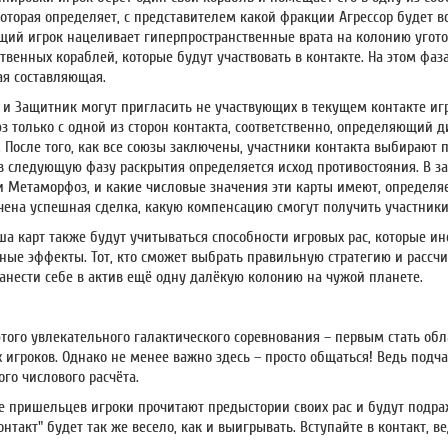
которая определяет, с представителем какой фракции Агрессор будет вс
щий игрок нацеливает гиперпространственные врата на колонию угот
твенных кораблей, которые будут участвовать в контакте. На этом фаза
я составляющая.
р и Защитник могут пригласить не участвующих в текущем контакте игр
з только с одной из сторон контакта, соответственно, определяющий д
 После того, как все союзы заключены, участники контакта выбирают п
в следующую фазу раскрытия определяется исход противостояния. В за
и Метаморфоз, и какие числовые значения эти карты имеют, определяе
чена успешная сделка, какую компенсацию смогут получить участники
ша карт также будут учитываться способности игровых рас, которые ин
ные эффекты. Тот, кто сможет выбрать правильную стратегию и рассч
занести себе в актив ещё одну далёкую колонию на чужой планете.
этого увлекательного галактического соревнования – первым стать об
 игроков. Однако не менее важно здесь – просто общаться! Ведь подч
го числового расчёта.
е пришельцев игроки прочитают предыстории своих рас и будут подра
нтакт" будет так же весело, как и выигрывать. Вступайте в контакт, ве