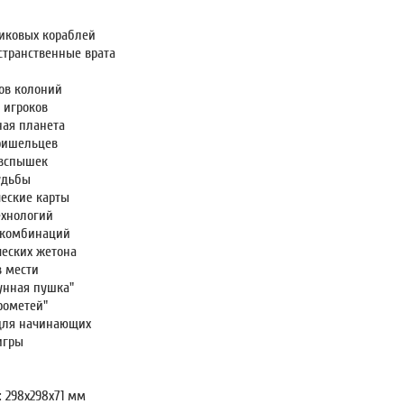
тиковых кораблей
странственные врата
ков колоний
 игроков
ная планета
пришельцев
 вспышек
судьбы
ческие карты
ехнологий
 комбинаций
ческих жетона
в мести
унная пушка"
рометей"
для начинающих
игры
: 298x298x71 мм