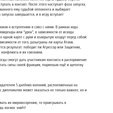
тупать в контакт. После этого наступает фаза запуска,
ованного ему судьбой оппонента и выбирает
 запуска завершается, и в игру вступает
оков к вступлению в союз с ними. В рамках хода
ивиденды или "урон", в зависимости от исхода
о одной карте с руки и взакрытую кладут перед собой:
висимости от того, разыграны ли карты Атаки,
тся результат: победит ли Агрессор или Защитник,
 конфликта и их союзники.
огда смогут дать участникам контакта в распоряжение
итать силы своей фракции, подмешав ещё и щепотку
ладателем 5 далёких колоний, расположенных на
ас дипломатия может оказаться не только важнее, но и
жать их мировоззрению, то проигрывать в
дь космос зовёт!