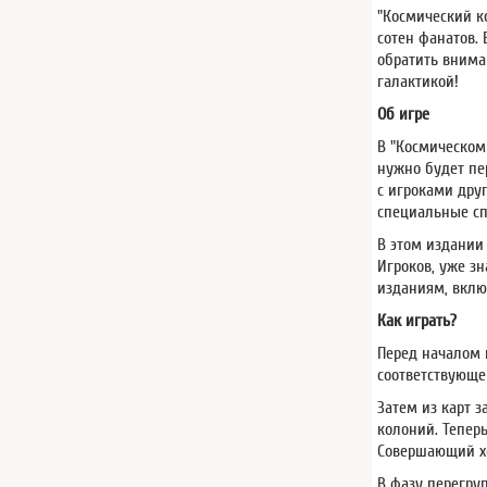
"Космический ко
сотен фанатов.
обратить внима
галактикой!
Об игре
В "Космическом
нужно будет пе
с игроками дру
специальные сп
В этом издании
Игроков, уже з
изданиям, вклю
Как играть?
Перед началом 
соответствующе
Затем из карт 
колоний. Теперь
Совершающий хо
В фазу перегру