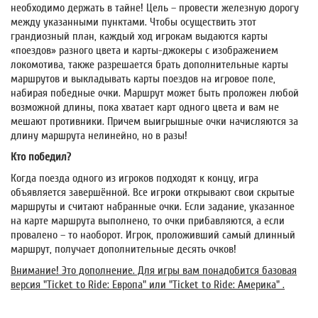
необходимо держать в тайне! Цель – провести железную дорогу
между указанными пунктами. Чтобы осуществить этот
грандиозный план, каждый ход игрокам выдаются карты
«поездов» разного цвета и карты-джокеры с изображением
локомотива, также разрешается брать дополнительные карты
маршрутов и выкладывать карты поездов на игровое поле,
набирая победные очки. Маршрут может быть проложен любой
возможной длины, пока хватает карт одного цвета и вам не
мешают противники. Причем выигрышные очки начисляются за
длину маршрута нелинейно, но в разы!
Кто победил?
Когда поезда одного из игроков подходят к концу, игра
объявляется завершённой. Все игроки открывают свои скрытые
маршруты и считают набранные очки. Если задание, указанное
на карте маршрута выполнено, то очки прибавляются, а если
провалено – то наоборот. Игрок, проложивший самый длинный
маршрут, получает дополнительные десять очков!
Внимание! Это дополнение. Для игры вам понадобится базовая
версия "Ticket to Ride: Европа" или "Ticket to Ride: Америка" .