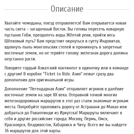
Описание
Хватайте чемоданы, поезд отправляется! Вам открывается новая
часть света – загадочный Восток. Вы готовы пересечь коварную
пустыню Гоби, преодолеть воды Жёлтой реки, пройти весь
Шёлковый путь? Вам предстоит окунуться в суету Индокитая,
вдохнуть пыль монгольских степей и проникнуть в запретные
восточные земли, но не теряйте голову: железная дорога должна
неустанно расти.
Покорите гордый Азиатский континент в одиночку или в команде
с другом! В коробке "Ticket to Ride. Азия" лежат сразу два
дополнения для оригинальной игры.
Дополнение "Легендарная Азия" отправляет игроков в далёкие
восточные земли на заре XX века. Отправной точкой многих
железнодорожных маршрутов в этот раз стали знакомые игрокам
места. Попробуйте проложить дорогу от Астрахани до Макао или
добраться до Равалпинди из Иркутска! Маршруты включают в
себя и другие российские города: Москву, Пермь, Омск,
Красноярск, Владивосток, Хабаровск и Читу. Всего же вы найдете
36 маршрутов для этой карты.