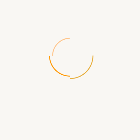
Способы Оплаты
При получении, Visa, Mastercard
,
Webmoney, Яндекс, Qiwi
- безнал: без НДС
Характеристики
Язык Игры и Правила
Язык Игры
Русский
Правила на Русском
В комплекте
Наличие Текста в Игре Кроме Правил
Присутствует
Характеристики
Возраст Игроков
от 16 лет
Кол-во Игроков
для 1-5 игроков