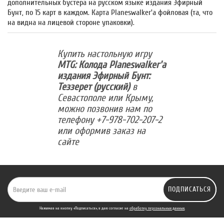
дополнительных бустера на русском языке издания Эфирный
Бунт, по 15 карт в каждом. Карта Planeswalker'а фойловая (та, что
на видна на лицевой стороне упаковки).
Купить настольную игру
MTG: Колода Planeswalker'а
издания Эфирный Бунт:
Теззерет (русский)
в
Севастополе или Крыму,
можно позвонив нам по
телефону +7-978-702-207-2
или оформив заказ на
сайте
ПОДПИСАТЬСЯ
Нажимая на кнопку «Подписаться», я даю cогласие на
обработку персональных данных.