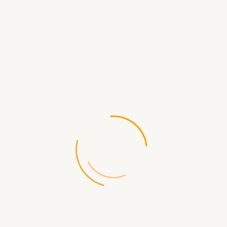
В КОРЗИНУ
БЫСТРЫЙ ЗАКАЗ
Доставка
по Севастополю
- самовывоз ул.Щорса д.2
- бесплатная
Доставка по России
- СДЭК, ПЭК, ЖелДорЭкспедиция, Почта
России, EMS и др.
Способы Оплаты