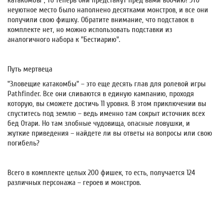
катакомбы", то теперь они предстанут пред вами воочию! Это
неуютное место было наполнено десятками монстров, и все они
получили свою фишку. Обратите внимание, что подставок в
комплекте нет, но можно использовать подставки из
аналогичного набора к "Бестиарию".
Путь мертвеца
"Зловещие катакомбы" – это еще десять глав для ролевой игры
Pathfinder. Все они сливаются в единую кампанию, проходя
которую, вы сможете достичь 11 уровня. В этом приключении вы
спуститесь под землю – ведь именно там сокрыт источник всех
бед Отари. Но там злобные чудовища, опасные ловушки, и
жуткие приведения – найдете ли вы ответы на вопросы или свою
погибель?
Всего в комплекте целых 200 фишек, то есть, получается 124
различных персонажа – героев и монстров.