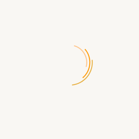
-16%
Производитель:
Магеллан
Код товара:
4263
Доставка по России бесплатная
при заказе от 5000р
Доступность:
Есть в наличии
3 750.00 р.
4 490.00 р.
В КОРЗИНУ
БЫСТРЫЙ ЗАКАЗ