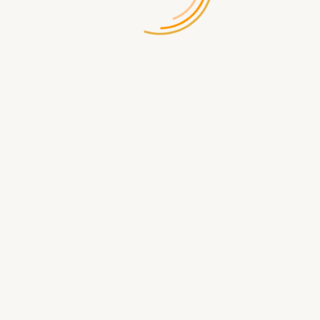
/
0 отзывов
Написать отзыв
Производитель:
Meeple House
Код товара:
4287
Доставка по России бесплатная при заказе от 5000р
Доступность:
Есть в наличии
390.00 р.
В КОРЗИНУ
БЫСТРЫЙ ЗАКАЗ
Доставка
по Севастополю
- самовывоз ул.Щорса д.2
- бесплатная