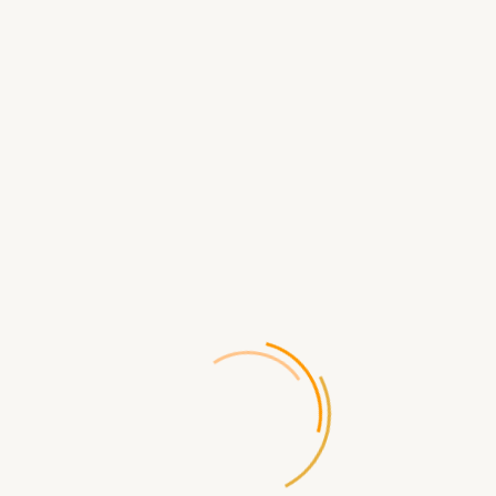
/
0 отзывов
Написать отзыв
Производитель:
Fantasy Flight Games
Код товара:
666