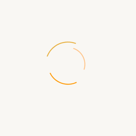
Производитель:
Fantasy Flight
Games
Код товара:
670
Доставка по России бесплатная
при заказе от 5000р
Доступность:
Нет в наличии
390.00 р.
СООБЩИТЬ КОГДА ПОЯВИТСЯ