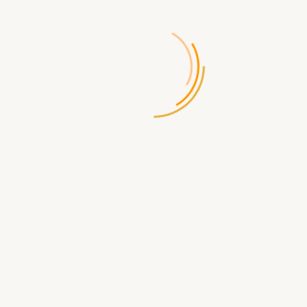
Характеристики
Написать отз
 Правила
Русский
усском
В Комплекте
а в Игре Кроме Правил
Есть
ики
оков
от 18 лет
ков
для 4-9 игроков
ии
20 мин
Описание
ная игра, которая выносит за один раз целую компанию. Принцип очен
полнять их. Если не хочется — надо выпивать штрафную.
я?