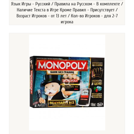
Язык Игры - Русский / Правила на Русском - В комплекте /
Наличие Текста в Игре Кроме Правил - Присутствует /
Возраст Игроков - от 13 лет / Кол-во Игроков - для 2-7
игрока