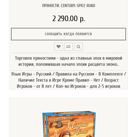
ПРЯНОСТИ. CENTURY: SPICE ROAD
2 290.00 р.
СООБЩИТЬ КОГДА ПОЯВИТСЯ
Торговля пряностями - одна из главных эпох в мировой
истории, положившая начало эпохи расцвета эконо..
Язык Игры - Русский / Правила на Русском - В Комплекте /
Наличие Текста в Игре Кроме Правил - Нет / Возраст
Игроков - от 8 лет / Кол-во Игроков - для 2-5 игроков