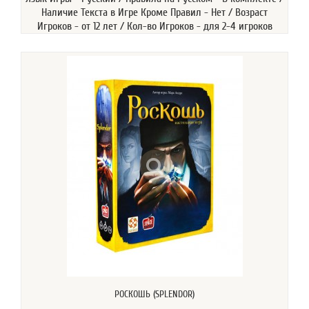
Наличие Текста в Игре Кроме Правил - Нет / Возраст
Игроков - от 12 лет / Кол-во Игроков - для 2-4 игроков
РОСКОШЬ (SPLENDOR)