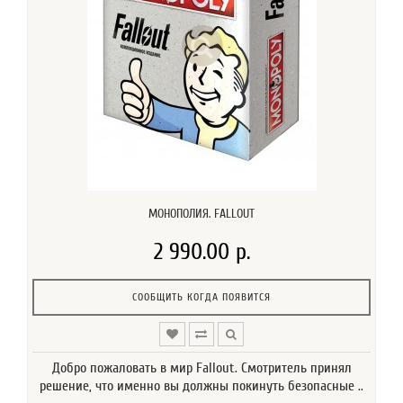
МОНОПОЛИЯ. FALLOUT
2 990.00 р.
СООБЩИТЬ КОГДА ПОЯВИТСЯ
Добро пожаловать в мир Fallout. Смотритель принял
решение, что именно вы должны покинуть безопасные ..