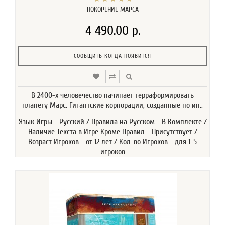
ПОКОРЕНИЕ МАРСА
4 490.00 р.
СООБЩИТЬ КОГДА ПОЯВИТСЯ
В 2400-х человечество начинает терраформировать
планету Марс. Гигантские корпорации, созданные по ин..
Язык Игры - Русский / Правила на Русском - В Комплекте /
Наличие Текста в Игре Кроме Правил - Присутствует /
Возраст Игроков - от 12 лет / Кол-во Игроков - для 1-5
игроков