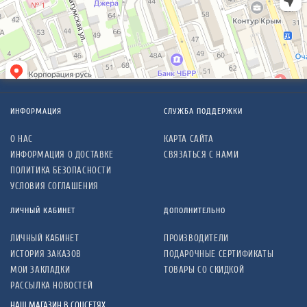
ИНФОРМАЦИЯ
СЛУЖБА ПОДДЕРЖКИ
О НАС
КАРТА САЙТА
ИНФОРМАЦИЯ О ДОСТАВКЕ
СВЯЗАТЬСЯ С НАМИ
ПОЛИТИКА БЕЗОПАСНОСТИ
УСЛОВИЯ СОГЛАШЕНИЯ
ЛИЧНЫЙ КАБИНЕТ
ДОПОЛНИТЕЛЬНО
ЛИЧНЫЙ КАБИНЕТ
ПРОИЗВОДИТЕЛИ
ИСТОРИЯ ЗАКАЗОВ
ПОДАРОЧНЫЕ СЕРТИФИКАТЫ
МОИ ЗАКЛАДКИ
ТОВАРЫ СО СКИДКОЙ
РАССЫЛКА НОВОСТЕЙ
НАШ МАГАЗИН В СОЦСЕТЯХ