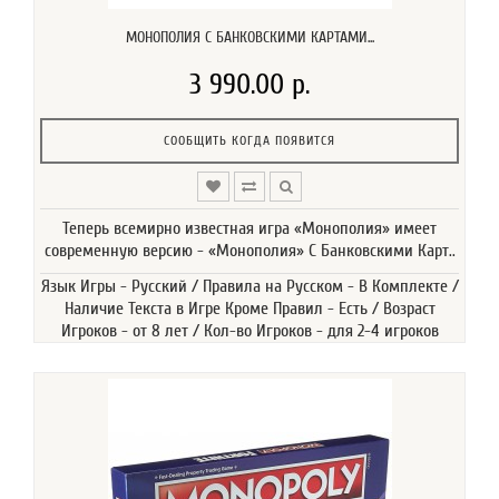
МОНОПОЛИЯ С БАНКОВСКИМИ КАРТАМИ...
3 990.00 р.
СООБЩИТЬ КОГДА ПОЯВИТСЯ
Теперь всемирно известная игра «Монополия» имеет
современную версию - «Монополия» С Банковскими Карт..
Язык Игры - Русский / Правила на Русском - В Комплекте /
Наличие Текста в Игре Кроме Правил - Есть / Возраст
Игроков - от 8 лет / Кол-во Игроков - для 2-4 игроков