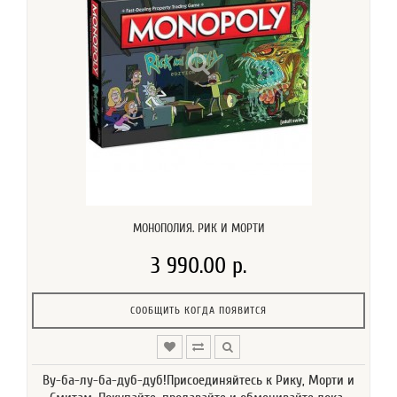
МОНОПОЛИЯ. РИК И МОРТИ
3 990.00 р.
СООБЩИТЬ КОГДА ПОЯВИТСЯ
Ву-ба-лу-ба-дуб-дуб!Присоединяйтесь к Рику, Морти и