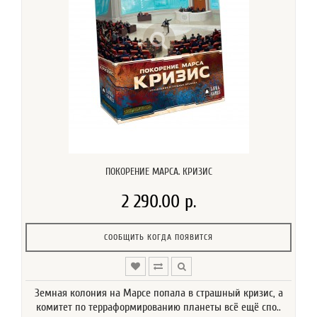
ПОКОРЕНИЕ МАРСА. КРИЗИС
2 290.00 р.
СООБЩИТЬ КОГДА ПОЯВИТСЯ
Земная колония на Марсе попала в страшный кризис, а
комитет по терраформированию планеты всё ещё спо..