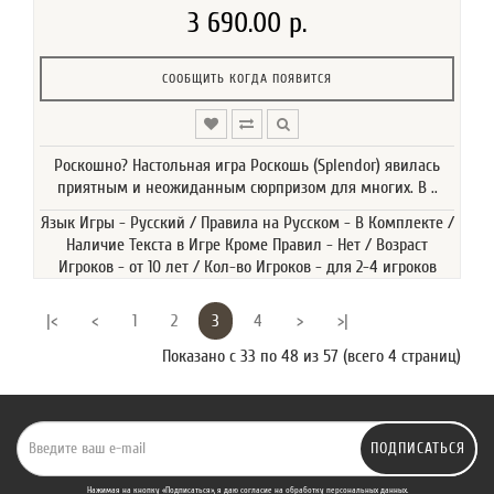
3 690.00 р.
СООБЩИТЬ КОГДА ПОЯВИТСЯ
Роскошно? Настольная игра Роскошь (Splendor) явилась
приятным и неожиданным сюрпризом для многих. В ..
Язык Игры - Русский / Правила на Русском - В Комплекте /
Наличие Текста в Игре Кроме Правил - Нет / Возраст
Игроков - от 10 лет / Кол-во Игроков - для 2-4 игроков
|<
<
1
2
3
4
>
>|
Показано с 33 по 48 из 57 (всего 4 страниц)
ПОДПИСАТЬСЯ
Нажимая на кнопку «Подписаться», я даю cогласие на
обработку персональных данных.