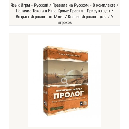
Язык Игры - Русский / Правила на Русском - В комплекте /
Наличие Текста в Игре Кроме Правил - Присутствует /
Возраст Игроков - от 12 лет / Кол-во Игроков - для 2-5
игроков