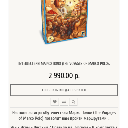
ПУТЕШЕСТВИЯ МАРКО ПОЛО (THE VOYAGES OF MARCO POLO)...
2 990.00 р.
СООБЩИТЬ КОГДА ПОЯВИТСЯ
Настольная игра «Путешествия Марко Поло» (The Voyages
of Marco Polo) позволит вам пройти маршрутами ..
Язык Игры - Русский / Правила на Русском - В комплекте /