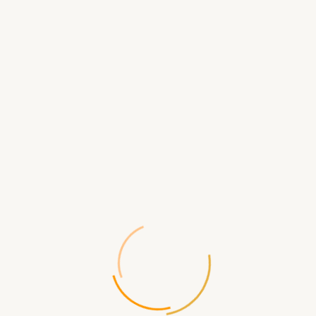
В КОРЗИНУ
БЫСТРЫЙ ЗАКАЗ
Доставка
по Севастополю
- самовывоз ул.Щорса д.2
- бесплатная
Доставка по России
- СДЭК, ПЭК, ЖелДорЭкспедиция, Почта
России, EMS и др.