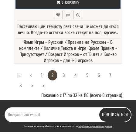
В КОРЗИНУ
Рассеивающий темноту свет свечи не может длиться
вечно. Когда-то остатки воска стекут на пол, кусоче..
Язык Игры - Русский / Правила на Русском - В
комплекте / Наличие Текста в Игре Кроме Правил -
Присутствует / Возраст Игроков - от 13 лет / Кол-во
Игроков - для 1-5 игроков
|<
<
1
2
3
4
5
6
7
8
>
>|
Показано с 17 по 32 из 118 (всего 8 страниц)
ПОДПИСАТЬСЯ
Нажимая на кнопку «Подписаться», я даю cогласие на
обработку персональных данных.